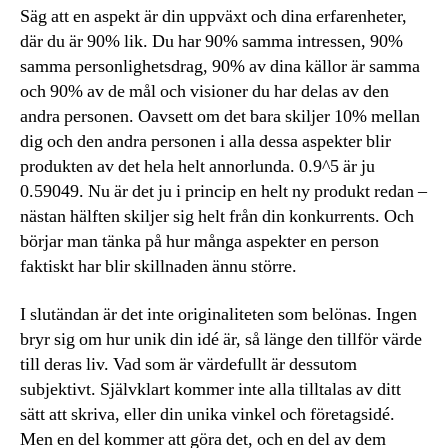
Säg att en aspekt är din uppväxt och dina erfarenheter,
där du är 90% lik. Du har 90% samma intressen, 90%
samma personlighetsdrag, 90% av dina källor är samma
och 90% av de mål och visioner du har delas av den
andra personen. Oavsett om det bara skiljer 10% mellan
dig och den andra personen i alla dessa aspekter blir
produkten av det hela helt annorlunda. 0.9^5 är ju
0.59049. Nu är det ju i princip en helt ny produkt redan –
nästan hälften skiljer sig helt från din konkurrents. Och
börjar man tänka på hur många aspekter en person
faktiskt har blir skillnaden ännu större.
I slutändan är det inte originaliteten som belönas. Ingen
bryr sig om hur unik din idé är, så länge den tillför värde
till deras liv. Vad som är värdefullt är dessutom
subjektivt. Självklart kommer inte alla tilltalas av ditt
sätt att skriva, eller din unika vinkel och företagsidé.
Men en del kommer att göra det, och en del av dem