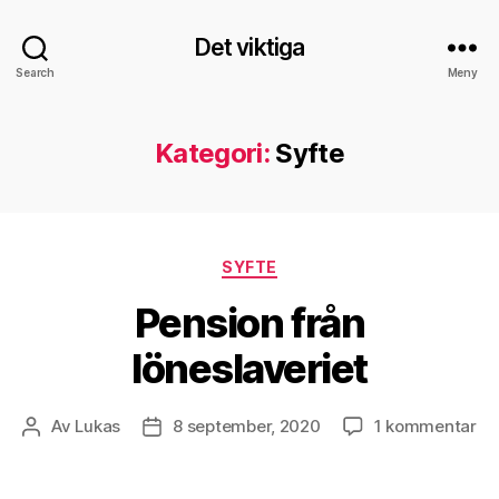
Det viktiga
Search
Meny
Kategori:
Syfte
Kategorier
SYFTE
Pension från
löneslaveriet
till
Av
Lukas
8 september, 2020
1 kommentar
Inläggsförfattare
Inläggsdatum
Pe
fr
lö