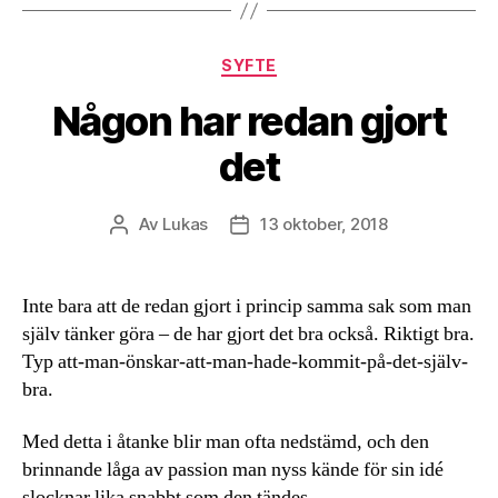
Kategorier
SYFTE
Någon har redan gjort
det
Av
Lukas
13 oktober, 2018
Inläggsförfattare
Inläggsdatum
Inte bara att de redan gjort i princip samma sak som man
själv tänker göra – de har gjort det bra också. Riktigt bra.
Typ att-man-önskar-att-man-hade-kommit-på-det-själv-
bra.
Med detta i åtanke blir man ofta nedstämd, och den
brinnande låga av passion man nyss kände för sin idé
slocknar lika snabbt som den tändes.